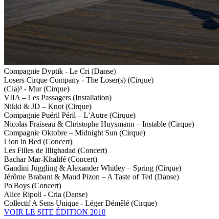
Compagnie Dyptik - Le Cri (Danse)
Losers Cirque Company - The Loser(s) (Cirque)
(Cia)³ - Mur (Cirque)
VIIA – Les Passagers (Installation)
Nikki & JD – Knot (Cirque)
Compagnie Puéril Péril – L'Autre (Cirque)
Nicolas Fraiseau & Christophe Huysmann – Instable (Cirque)
Compagnie Oktobre – Midnight Sun (Cirque)
Lion in Bed (Concert)
Les Filles de Illighadad (Concert)
Bachar Mar-Khalifé (Concert)
Gandini Juggling & Alexander Whitley – Spring (Cirque)
Jérôme Brabant & Maud Pizon – A Taste of Ted (Danse)
Po'Boys (Concert)
Alice Ripoll - Cria (Danse)
Collectif A Sens Unique - Léger Démêlé (Cirque)
VOIR LE SITE ÉDITION 2018