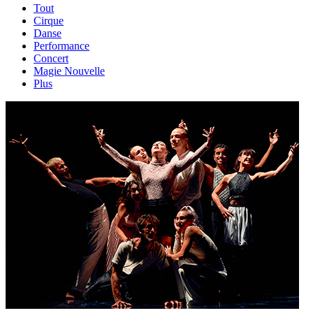
Tout
Cirque
Danse
Performance
Concert
Magie Nouvelle
Plus